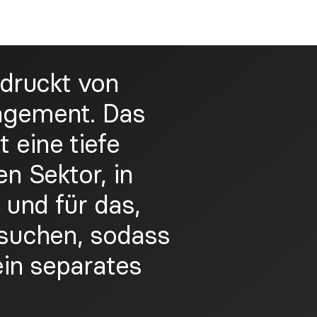
ndruckt von
agement. Das
 eine tiefe
en Sektor, in
 und für das,
rsuchen, sodass
ein separates