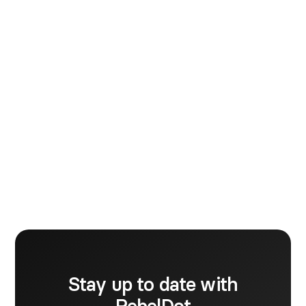
Flavia Mocan
Jeg er dybt engageret i at fremme et retfærdigt
samfund. Mit mål er at bidrage til skabelsen af en
verden, hvor arbejde værdsættes og behandles med
retfærdighed, og hvor organisationer finder en
balance mellem arbejde og liv for deres teams. Jeg
går stærkt ind for mental sundhed, inklusion, og
lighed, og tror bestemt på at give de unge mulighed
for at forme en bedre fremtid.
Stay up to date with