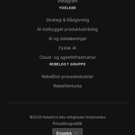
Instagram
YDELSER
Strategi & Rådgivning
AI-indbygget produktudvikling
AI og dataløsninger
Fysisk AI
Cloud- og agentinfrastruktur
REBELDOT GRUPPE
RebelDot-procesindustrier
RebelVentures
©
2026
RebelDot Alle rettigheder forbeholdes
Privatlivspolitik
Engelsk