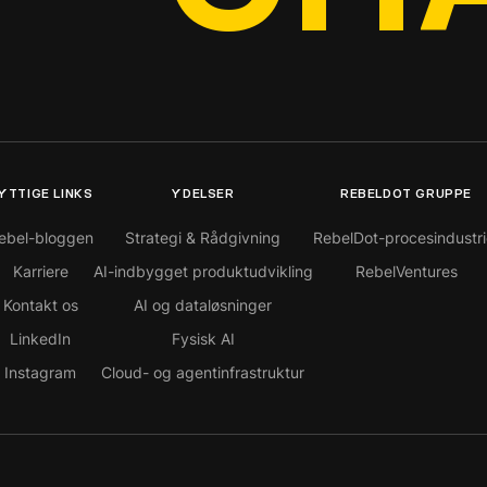
YTTIGE LINKS
YDELSER
REBELDOT GRUPPE
ebel-bloggen
Strategi & Rådgivning
RebelDot-procesindustri
Karriere
AI-indbygget produktudvikling
RebelVentures
Kontakt os
AI og dataløsninger
LinkedIn
Fysisk AI
Instagram
Cloud- og agentinfrastruktur