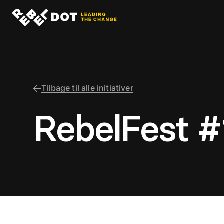
Tilbage til alle initiativer
RebelFest #