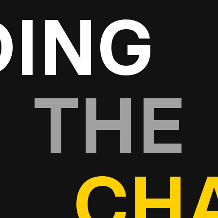
DING
THE
CH