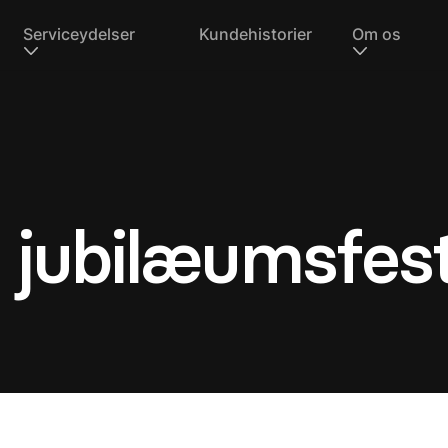
Serviceydelser
Kundehistorier
Om os
e jubilæumsfes