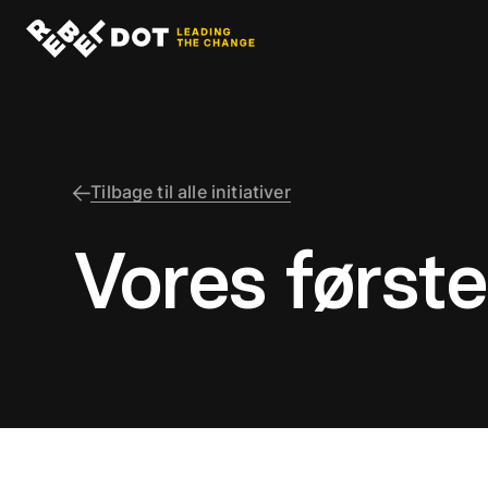
Tilbage til alle initiativer
Vores først