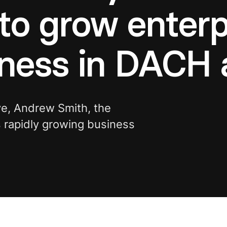
to grow enterp
iness in DACH
ve, Andrew Smith, the
s rapidly growing business