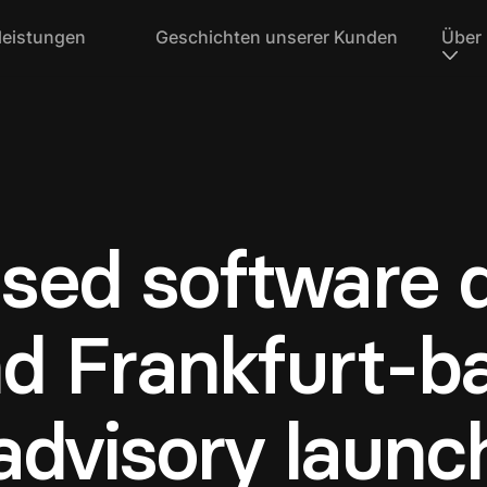
leistungen
Geschichten unserer Kunden
Über
sed software 
d Frankfurt-b
advisory launc