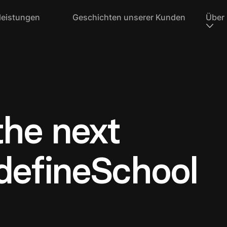
leistungen
Geschichten unserer Kunden
Über
the next
 defineSchool