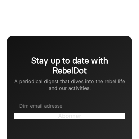
indflydelse på en virksomheds digitale vækst. Mit
mål er at blive brandstrateg, og til det stræber jeg i
øjeblikket efter at støtte opstartsstiftere i at
udarbejde menneskelige kommunikationsstrategier
til deres B2B-mærker.
Stay up to date with
RebelDot
A periodical digest that dives into the rebel life
and our activities.