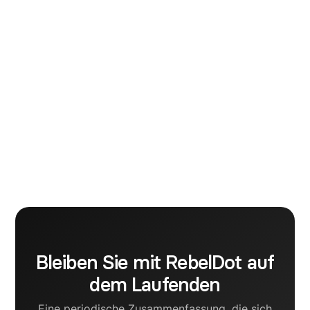
Dragos Cojocea
Marketing
I am a tech marketing enthusiast, who strongly
believes that creativity has an incontestable impact
on the digital growth of a business. My aim is to
become a Brand Strategist and for that I am
currently striving to support startup founders in
crafting human communication strategies for their
B2B brands.
Bleiben Sie mit RebelDot auf
dem Laufenden
Eine periodische Zusammenfassung, die sich