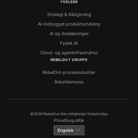
YDELSER
Strategi & Rådgivning
AI-indbygget produktudvikling
AI og dataløsninger
Fysisk AI
Cloud- og agentinfrastruktur
REBELDOT GRUPPE
RebelDot-procesindustrier
RebelVentures
©
2026
RebelDot Alle rettigheder forbeholdes
Privatlivspolitik
Engelsk