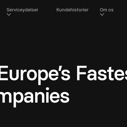
Serviceydelser
Kundehistorier
Om os
Europe’s Faste
mpanies