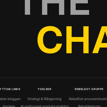
THE
CH
YTTIGE LINKS
YDELSER
REBELDOT GRUPPE
ebel-bloggen
Strategi & Rådgivning
RebelDot-procesindustri
Karriere
AI-indbygget produktudvikling
RebelVentures