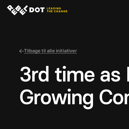
Tilbage til alle initiativer
3rd time as 
Growing Co