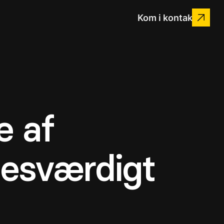
Kom i kontakt
e af
sesværdigt