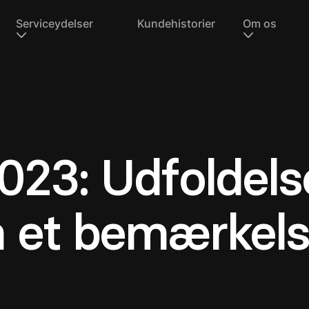
Serviceydelser
Kundehistorier
Om os
023: Udfoldels
m et bemærkel