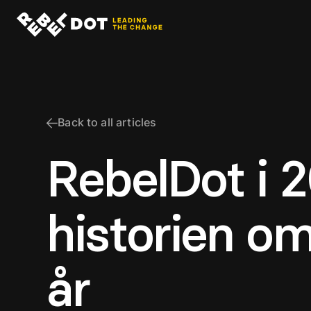
Back to all articles
RebelDot i 2
historien o
år